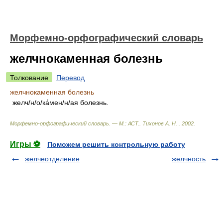
Морфемно-орфографический словарь
желчнокаменная болезнь
Толкование
Перевод
желчнокаменная болезнь
желч/н/о/ка́мен/н/ая болезнь.
Морфемно-орфографический словарь. — М.: АСТ.
.
Тихонов А. Н.
.
2002
.
Игры ⚽
Поможем решить контрольную работу
желчеотделение
желчность