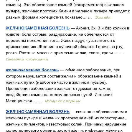
камень). Это образование камней (конкрементов) в желчном
пузыре, желчных протоках.Камни в желчном пузыре приводят к
разным формам холецистита показано… …
Википедия
ЖЕЛЧНОКАМЕННАЯ БОЛЕЗНЬ
— Аконит, 3х, 3 и бвр колики в
животе, боли острые, раздирающие, не облегчаются от
перемены положения тела. Живот вздут, чувствителен к
прикосновению. Жжение в пупочной области. Горечь во рту,
рвота. Рвотные массы с примесью желчи, слизи, крови.… …
Справочник по гомеопатии
желчнокаменная болезнь
— обменное заболевание, при
котором нарушается состав желчи и образование камней в
желчных путях (наиболее часто в желчном пузыре).
Проявления заболевания зависят от движения камня,
воздействия камня на стенку желчных путей. Источник:
Медицинская… …
Медицинские термины
ЖЕЛЧНОКАМЕННАЯ БОЛЕЗНЬ
— связана с образованием в
жёлчном пузыре и жёлчных протоках камней из холестерина,
жёлчных пигментов, известковых солей. Причины: нарушение
холестеринового обмена, застой жёлчи, инфекция жёлчных